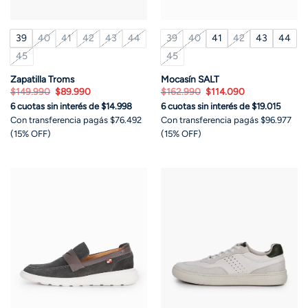
39
40
41
42
43
44
39
40
41
42
43
44
45
45
Zapatilla Troms
Mocasín SALT
El
El
El
El
$
149.990
$
89.990
$
162.990
$
114.090
precio
precio
precio
precio
6 cuotas sin interés de $14.998
6 cuotas sin interés de $19.015
original
actual
original
actual
era:
es:
era:
es:
Con transferencia pagás $76.492
Con transferencia pagás $96.977
$149.990.
$89.990.
$162.990.
$114.090.
(15% OFF)
(15% OFF)