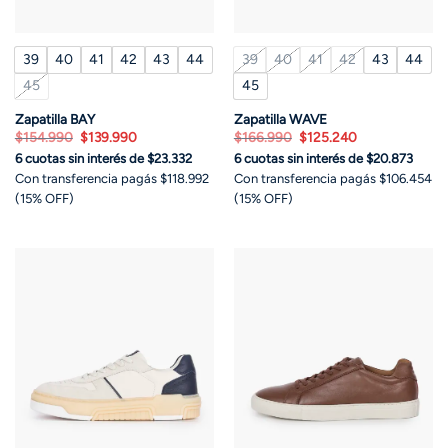
39
40
41
42
43
44
39
40
41
42
43
44
45
45
Zapatilla BAY
Zapatilla WAVE
El
El
El
El
$
154.990
$
139.990
$
166.990
$
125.240
precio
precio
precio
precio
6 cuotas sin interés de $23.332
6 cuotas sin interés de $20.873
original
actual
original
actual
era:
es:
era:
es:
Con transferencia pagás $118.992
Con transferencia pagás $106.454
$154.990.
$139.990.
$166.990.
$125.240.
(15% OFF)
(15% OFF)