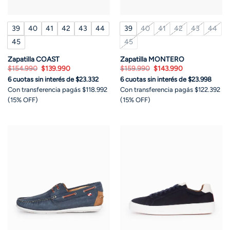
39
40
41
42
43
44
39
40
41
42
43
44
45
45
Zapatilla COAST
Zapatilla MONTERO
El
El
El
El
$
154.990
$
139.990
$
159.990
$
143.990
precio
precio
precio
precio
6 cuotas sin interés de $23.332
6 cuotas sin interés de $23.998
original
actual
original
actual
era:
es:
era:
es:
Con transferencia pagás $118.992
Con transferencia pagás $122.392
$154.990.
$139.990.
$159.990.
$143.990.
(15% OFF)
(15% OFF)