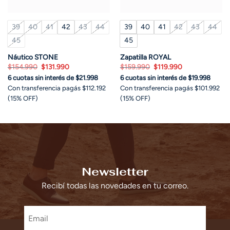
39
40
41
42
43
44
39
40
41
42
43
44
45
45
Náutico STONE
Zapatilla ROYAL
El
El
El
El
$
154.990
$
131.990
$
159.990
$
119.990
precio
precio
precio
precio
6 cuotas sin interés de $21.998
6 cuotas sin interés de $19.998
original
actual
original
actual
era:
es:
era:
es:
Con transferencia pagás $112.192
Con transferencia pagás $101.992
$154.990.
$131.990.
$159.990.
$119.990.
(15% OFF)
(15% OFF)
Newsletter
Recibí todas las novedades en tu correo.