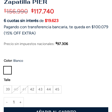
Zapatilla PIER
El
El
156.990
117.740
$
$
precio
precio
6 cuotas sin interés
de
$19.623
original
actual
Pagando con transferencia bancaria, te queda en $100.079
era:
es:
(15% OFF EXTRA)
$156.990.
$117.740.
$
Precio sin impuestos nacionales:
97.306
Color
:
Blanco
Talle
39
40
41
42
43
44
45
Zapatilla PIER cantidad