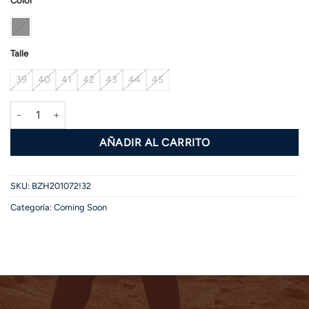
Color
Talle
39
40
41
42
43
44
45
Bota CONRAD cantidad
AÑADIR AL CARRITO
SKU:
BZH201072!32
Categoría:
Coming Soon