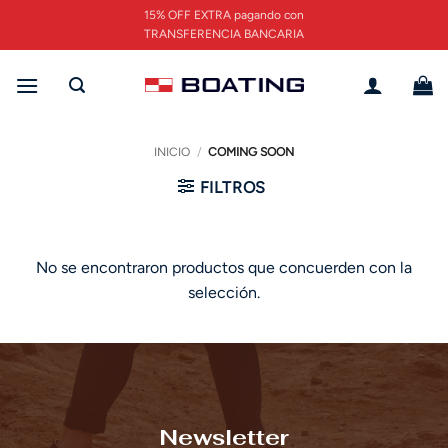
Saltar
15% OFF EXTRA pagando con
al
TRANSFERENCIA BANCARIA
contenido
INICIO
/
COMING SOON
FILTROS
No se encontraron productos que concuerden con la
selección.
Newsletter