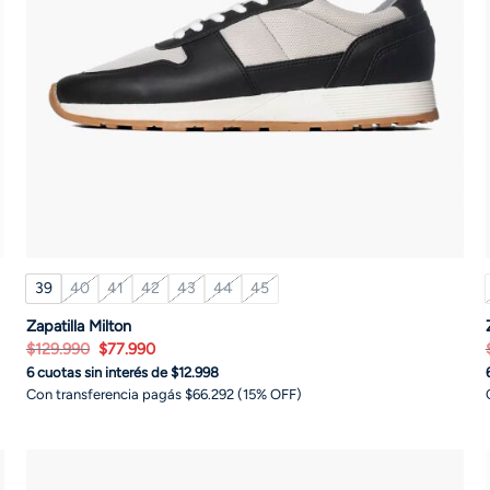
39
40
41
42
43
44
45
Zapatilla Milton
El
El
$
129.990
$
77.990
precio
precio
6 cuotas sin interés de $12.998
original
actual
era:
es:
Con transferencia pagás $66.292 (15% OFF)
$129.990.
$77.990.