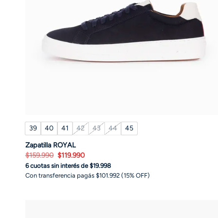
39
40
41
42
43
44
45
Zapatilla ROYAL
El
El
$
159.990
$
119.990
precio
precio
6 cuotas sin interés de $19.998
original
actual
era:
es:
Con transferencia pagás $101.992 (15% OFF)
$159.990.
$119.990.