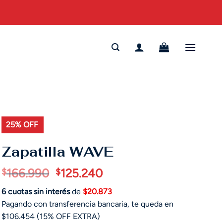
25% OFF
Zapatilla WAVE
El
El
166.990
125.240
$
$
precio
precio
6 cuotas sin interés
de
$20.873
original
actual
Pagando con transferencia bancaria, te queda en
era:
es:
$106.454 (15% OFF EXTRA)
$166.990.
$125.240.