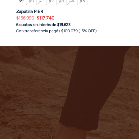
39
40
41
42
43
44
45
Zapatilla PIER
El
El
$
156.990
$
117.740
precio
precio
6 cuotas sin interés de $19.623
original
actual
era:
es:
Con transferencia pagás $100.079 (15% OFF)
$156.990.
$117.740.