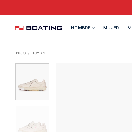
Saltar
al
contenido
HOMBRE
MUJER
V
INICIO
/
HOMBRE