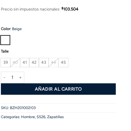
$
Precio sin impuestos nacionales:
103.504
Color
:
Beige
Talle
39
40
41
42
43
44
45
Zapatilla WAVE cantidad
AÑADIR AL CARRITO
SKU:
BZH201002!03
Categorías:
Hombre
,
SS26
,
Zapatillas