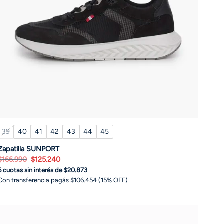
39
40
41
42
43
44
45
Zapatilla SUNPORT
El
El
$
166.990
$
125.240
precio
precio
6 cuotas sin interés de $20.873
original
actual
era:
es:
Con transferencia pagás $106.454 (15% OFF)
$166.990.
$125.240.