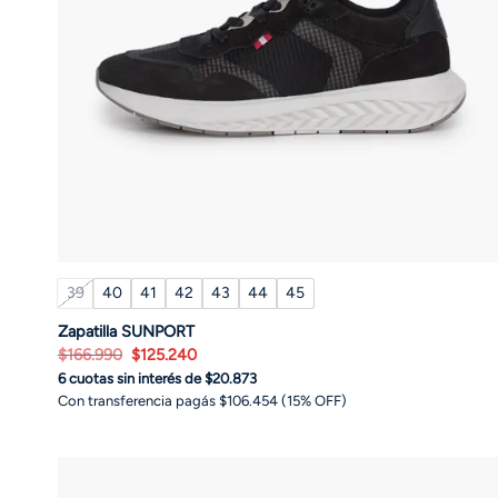
39
40
41
42
43
44
45
Zapatilla SUNPORT
El
El
$
166.990
$
125.240
precio
precio
6 cuotas sin interés de $20.873
original
actual
era:
es:
Con transferencia pagás $106.454 (15% OFF)
$166.990.
$125.240.