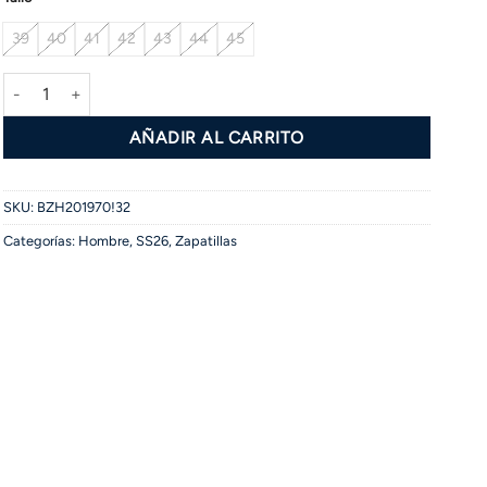
39
40
41
42
43
44
45
Zapatilla TITULAR cantidad
AÑADIR AL CARRITO
SKU:
BZH201970!32
Categorías:
Hombre
,
SS26
,
Zapatillas