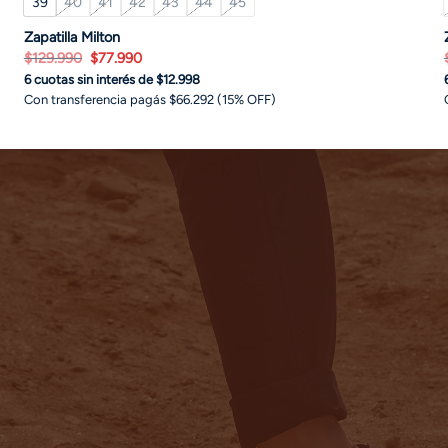
39
40
41
42
43
44
45
Zapatilla Milton
El
El
$
129.990
$
77.990
precio
precio
6 cuotas sin interés de $12.998
original
actual
era:
es:
Con transferencia pagás $66.292 (15% OFF)
$129.990.
$77.990.