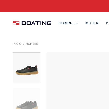
Saltar
al
contenido
HOMBRE
MUJER
V
INICIO
/
HOMBRE