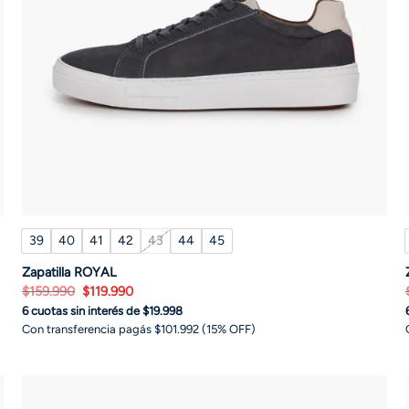
39
40
41
42
43
44
45
Zapatilla ROYAL
El
El
$
159.990
$
119.990
precio
precio
6 cuotas sin interés de $19.998
original
actual
era:
es:
Con transferencia pagás $101.992 (15% OFF)
$159.990.
$119.990.