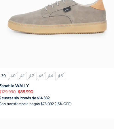
39
40
41
42
43
44
45
Zapatilla WALLY
El
El
$
129.990
$
85.990
precio
precio
6 cuotas sin interés de $14.332
original
actual
era:
es:
Con transferencia pagás $73.092 (15% OFF)
$129.990.
$85.990.