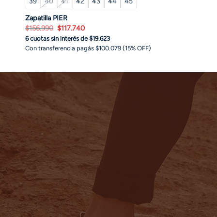
39
40
41
42
43
44
45
Zapatilla PIER
El
El
$
156.990
$
117.740
precio
precio
6 cuotas sin interés de $19.623
original
actual
era:
es:
Con transferencia pagás $100.079 (15% OFF)
$156.990.
$117.740.