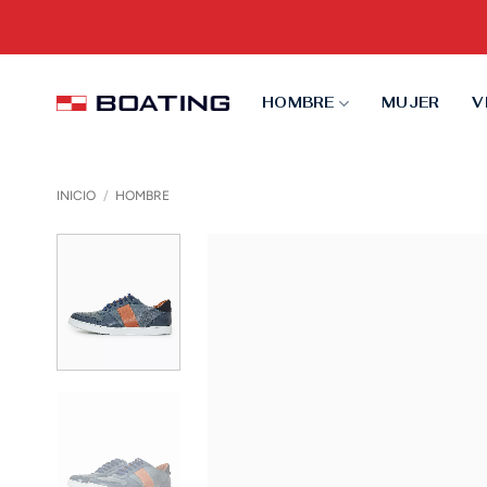
Saltar
al
contenido
HOMBRE
MUJER
V
INICIO
/
HOMBRE