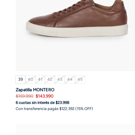
39
40
41
42
43
44
45
Zapatilla MONTERO
El
El
$
159.990
$
143.990
precio
precio
6 cuotas sin interés de $23.998
original
actual
era:
es:
Con transferencia pagás $122.392 (15% OFF)
$159.990.
$143.990.