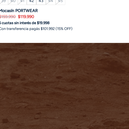
39
40
41
42
43
44
45
Mocasín PORTWEAR
El
El
$
159.990
$
119.990
precio
precio
6 cuotas sin interés de $19.998
original
actual
era:
es:
Con transferencia pagás $101.992 (15% OFF)
$159.990.
$119.990.