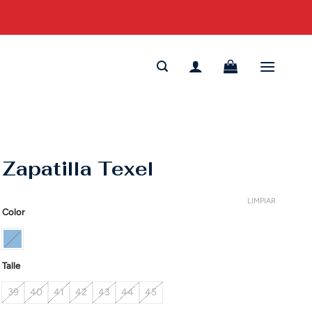
Zapatilla Texel
LIMPIAR
Color
Talle
39
40
41
42
43
44
45