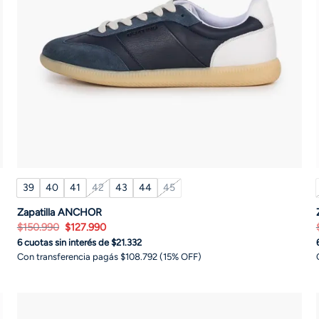
39
40
41
42
43
44
45
Zapatilla ANCHOR
El
El
$
150.990
$
127.990
precio
precio
6 cuotas sin interés de $21.332
original
actual
era:
es:
Con transferencia pagás $108.792 (15% OFF)
$150.990.
$127.990.