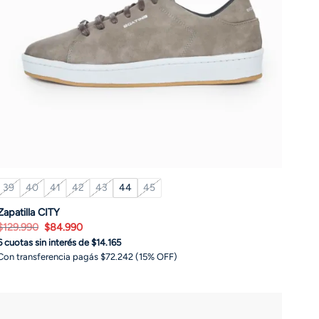
39
40
41
42
43
44
45
Zapatilla CITY
El
El
$
129.990
$
84.990
precio
precio
6 cuotas sin interés de $14.165
original
actual
era:
es:
Con transferencia pagás $72.242 (15% OFF)
$129.990.
$84.990.