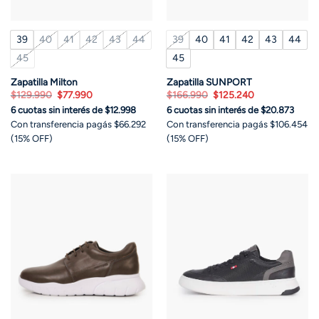
39
40
41
42
43
44
39
40
41
42
43
44
45
45
Zapatilla Milton
Zapatilla SUNPORT
El
El
El
El
$
129.990
$
77.990
$
166.990
$
125.240
precio
precio
precio
precio
6 cuotas sin interés de $12.998
6 cuotas sin interés de $20.873
original
actual
original
actual
era:
es:
era:
es:
Con transferencia pagás $66.292
Con transferencia pagás $106.454
$129.990.
$77.990.
$166.990.
$125.240.
(15% OFF)
(15% OFF)