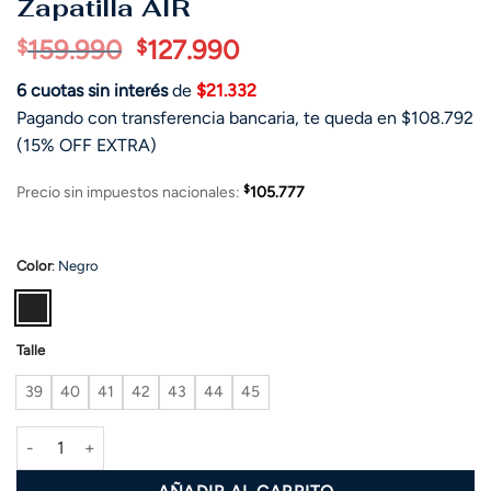
Zapatilla AIR
El
El
159.990
127.990
$
$
precio
precio
6 cuotas sin interés
de
$21.332
original
actual
Pagando con transferencia bancaria, te queda en $108.792
era:
es:
(15% OFF EXTRA)
$159.990.
$127.990.
$
Precio sin impuestos nacionales:
105.777
Color
:
Negro
Talle
39
40
41
42
43
44
45
Zapatilla AIR cantidad