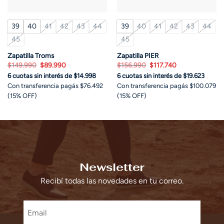
39
40
41
42
43
44
39
40
41
42
43
44
45
45
Zapatilla Troms
Zapatilla PIER
El
El
El
El
$
149.990
$
89.990
$
156.990
$
117.740
precio
precio
precio
precio
6 cuotas sin interés de $14.998
6 cuotas sin interés de $19.623
original
actual
original
actual
era:
es:
era:
es:
Con transferencia pagás $76.492
Con transferencia pagás $100.079
$149.990.
$89.990.
$156.990.
$117.740.
(15% OFF)
(15% OFF)
Newsletter
Recibí todas las novedades en tu correo.