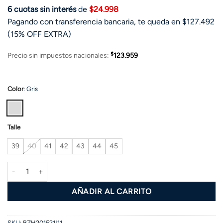
6 cuotas sin interés
de
$24.998
Pagando con transferencia bancaria, te queda en $127.492
(15% OFF EXTRA)
$
Precio sin impuestos nacionales:
123.959
Color
:
Gris
Talle
39
40
41
42
43
44
45
Náutico FREE cantidad
AÑADIR AL CARRITO
SKU:
BZH201521!11