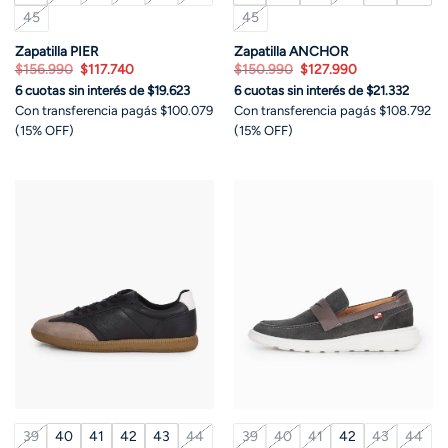
45
45
Zapatilla PIER
Zapatilla ANCHOR
El
El
El
El
$
156.990
$
117.740
$
150.990
$
127.990
precio
precio
precio
precio
6 cuotas sin interés de $19.623
6 cuotas sin interés de $21.332
original
actual
original
actual
era:
es:
era:
es:
Con transferencia pagás $100.079
Con transferencia pagás $108.792
$156.990.
$117.740.
$150.990.
$127.990.
(15% OFF)
(15% OFF)
39
40
41
42
43
44
39
40
41
42
43
44