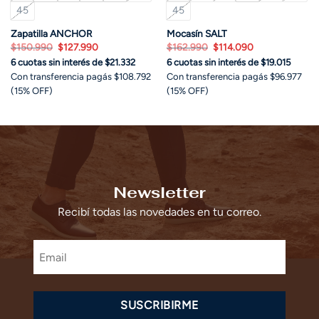
45
45
Zapatilla ANCHOR
Mocasín SALT
El
El
El
El
$
150.990
$
127.990
$
162.990
$
114.090
precio
precio
precio
precio
6 cuotas sin interés de $21.332
6 cuotas sin interés de $19.015
original
actual
original
actual
era:
es:
era:
es:
Con transferencia pagás $108.792
Con transferencia pagás $96.977
$150.990.
$127.990.
$162.990.
$114.090.
(15% OFF)
(15% OFF)
Newsletter
Recibí todas las novedades en tu correo.
SUSCRIBIRME