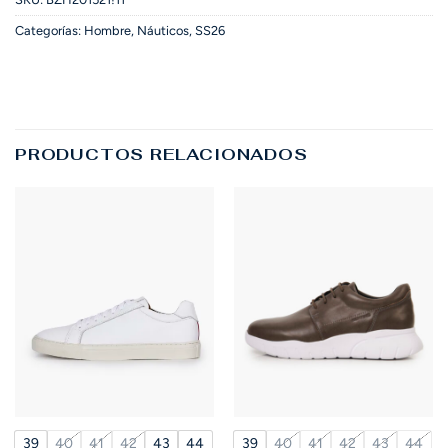
Categorías:
Hombre
,
Náuticos
,
SS26
PRODUCTOS RELACIONADOS
39
40
41
42
43
44
39
40
41
42
43
44