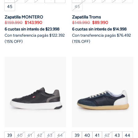
45
45
Zapatilla MONTERO
Zapatilla Troms
El
El
El
El
$
159.990
$
143.990
$
149.990
$
89.990
precio
precio
precio
precio
6 cuotas sin interés de $23.998
6 cuotas sin interés de $14.998
original
actual
original
actual
era:
es:
era:
es:
Con transferencia pagás $122.392
Con transferencia pagás $76.492
$159.990.
$143.990.
$149.990.
$89.990.
(15% OFF)
(15% OFF)
39
40
41
42
43
44
39
40
41
42
43
44