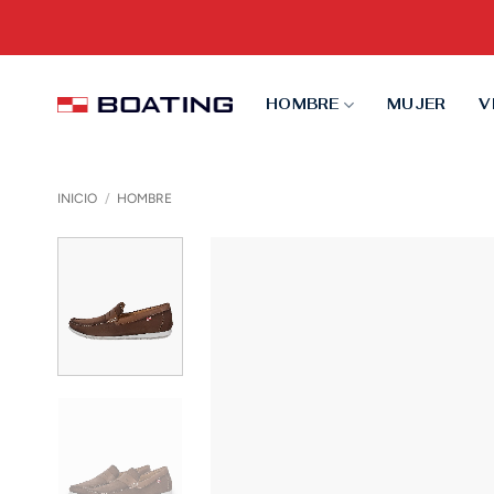
Saltar
al
contenido
HOMBRE
MUJER
V
INICIO
/
HOMBRE