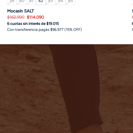
39
40
41
42
43
44
45
Mocasín SALT
El
El
$
162.990
$
114.090
precio
precio
6 cuotas sin interés de $19.015
original
actual
era:
es:
Con transferencia pagás $96.977 (15% OFF)
$162.990.
$114.090.