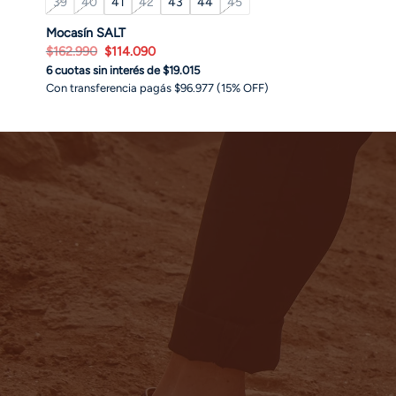
39
40
41
42
43
44
45
Mocasín SALT
El
El
$
162.990
$
114.090
precio
precio
6 cuotas sin interés de $19.015
original
actual
era:
es:
Con transferencia pagás $96.977 (15% OFF)
$162.990.
$114.090.