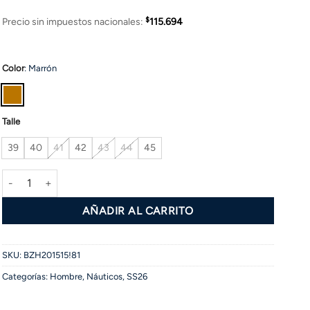
$
Precio sin impuestos nacionales:
115.694
Color
:
Marrón
Talle
39
40
41
42
43
44
45
Mocasín JET cantidad
AÑADIR AL CARRITO
SKU:
BZH201515!81
Categorías:
Hombre
,
Náuticos
,
SS26