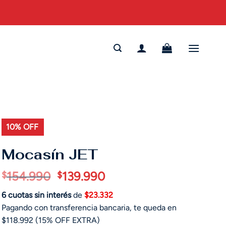
10% OFF
Mocasín JET
El
El
154.990
139.990
$
$
precio
precio
6 cuotas sin interés
de
$23.332
original
actual
Pagando con transferencia bancaria, te queda en
era:
es:
$118.992 (15% OFF EXTRA)
$154.990.
$139.990.