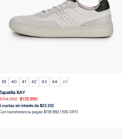
39
40
41
42
43
44
45
Zapatilla BAY
El
El
$
154.990
$
139.990
precio
precio
6 cuotas sin interés de $23.332
original
actual
era:
es:
Con transferencia pagás $118.992 (15% OFF)
$154.990.
$139.990.