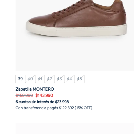
39
40
41
42
43
44
45
Zapatilla MONTERO
El
El
$
159.990
$
143.990
precio
precio
6 cuotas sin interés de $23.998
original
actual
era:
es:
Con transferencia pagás $122.392 (15% OFF)
$159.990.
$143.990.