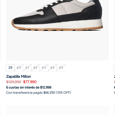
39
40
41
42
43
44
45
Zapatilla Milton
El
El
$
129.990
$
77.990
precio
precio
6 cuotas sin interés de $12.998
original
actual
era:
es:
Con transferencia pagás $66.292 (15% OFF)
$129.990.
$77.990.