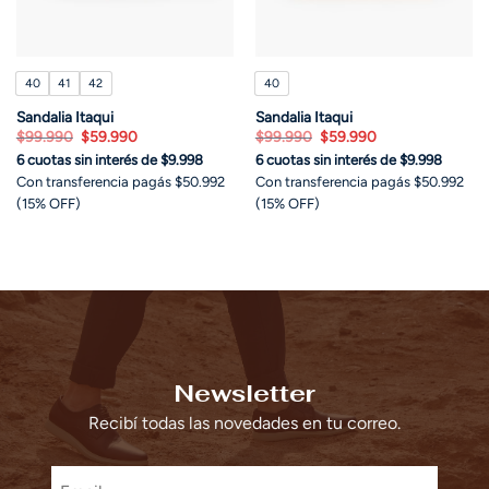
40
41
42
40
Sandalia Itaqui
Sandalia Itaqui
El
El
El
El
$
99.990
$
59.990
$
99.990
$
59.990
precio
precio
precio
precio
6 cuotas sin interés de $9.998
6 cuotas sin interés de $9.998
original
actual
original
actual
era:
es:
era:
es:
Con transferencia pagás $50.992
Con transferencia pagás $50.992
$99.990.
$59.990.
$99.990.
$59.990.
(15% OFF)
(15% OFF)
Newsletter
Recibí todas las novedades en tu correo.