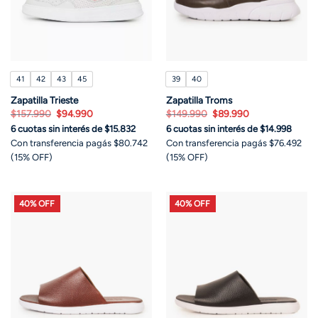
41
42
43
45
39
40
Zapatilla Trieste
Zapatilla Troms
El
El
El
El
$
157.990
$
94.990
$
149.990
$
89.990
precio
precio
precio
precio
6 cuotas sin interés de $15.832
6 cuotas sin interés de $14.998
original
actual
original
actual
era:
es:
era:
es:
Con transferencia pagás $80.742
Con transferencia pagás $76.492
$157.990.
$94.990.
$149.990.
$89.990.
(15% OFF)
(15% OFF)
40% OFF
40% OFF