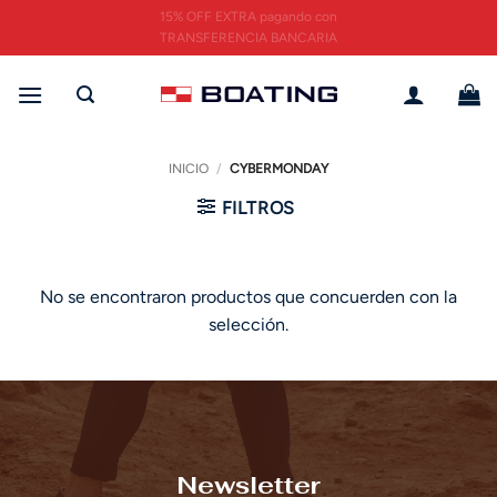
Saltar
15% OFF EXTRA pagando con
al
TRANSFERENCIA BANCARIA
contenido
INICIO
/
CYBERMONDAY
FILTROS
No se encontraron productos que concuerden con la
selección.
Newsletter